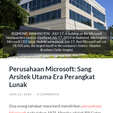
REDMOND, WASHINGTON - JULY 17: A building on the Microsoft
Headquarters campus is pictured July 17, 2014 in Redmond, Washington.
Microsoft CEO Satya Nadella announced, July 17, that Microsoft will cut
18,000 jobs, the largest layoff in the company's history. (Stephen
Brashear/Getty Images)
Perusahaan Microsoft: Sang
Arsitek Utama Era Perangkat
Lunak
JUNI 21, 2026
/
0 COMMENTS
Dua orang sahabat masa kecil mendirikan
perusahaan
Microsoft
pada tahun 1975. Mereka adalah Bill Gates